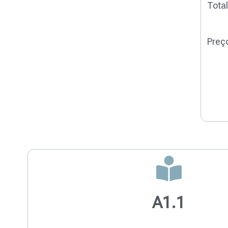
Total
Preço
A1.1