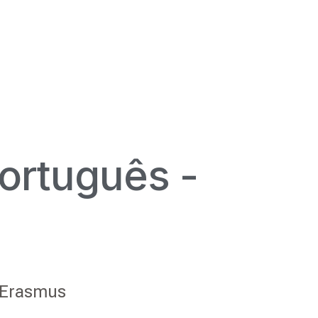
ortuguês -
 Erasmus