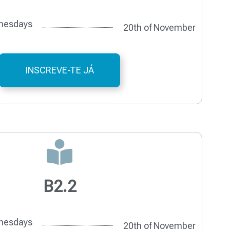
nesdays
20th of November
INSCREVE-TE JÁ
B2.2
nesdays
20th of November