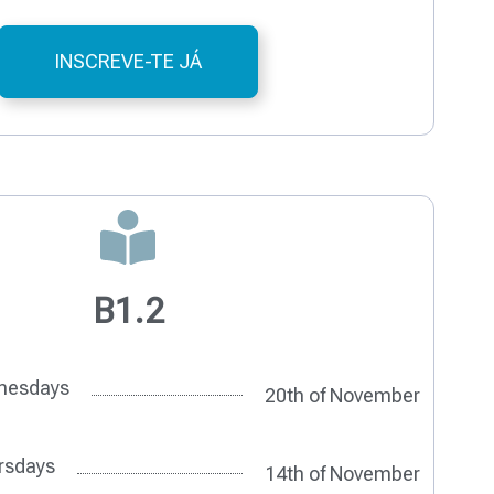
INSCREVE-TE JÁ
B1.2
nesdays
20th of November
rsdays
14th of November